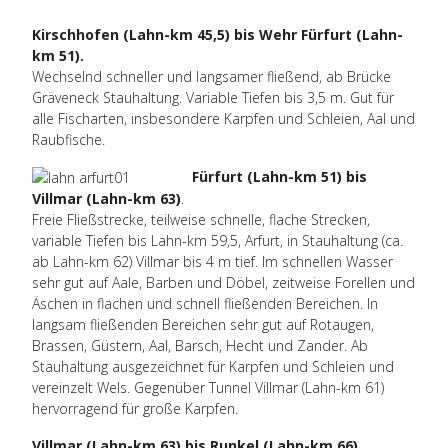
Kirschhofen (Lahn-km 45,5) bis Wehr Fürfurt (Lahn-
km 51).
Wechselnd schneller und langsamer fließend, ab Brücke
Gräveneck Stauhaltung. Variable Tiefen bis 3,5 m. Gut für
alle Fischarten, insbesondere Karpfen und Schleien, Aal und
Raubfische.
Fürfurt (Lahn-km 51) bis
Villmar (Lahn-km 63)
.
Freie Fließstrecke, teilweise schnelle, flache Strecken,
variable Tiefen bis Lahn-km 59,5, Arfurt, in Stauhaltung (ca.
ab Lahn-km 62) Villmar bis 4 m tief. Im schnellen Wasser
sehr gut auf Aale, Barben und Döbel, zeitweise Forellen und
Äschen in flachen und schnell fließenden Bereichen. In
langsam fließenden Bereichen sehr gut auf Rotaugen,
Brassen, Güstern, Aal, Barsch, Hecht und Zander. Ab
Stauhaltung ausgezeichnet für Karpfen und Schleien und
vereinzelt Wels. Gegenüber Tunnel Villmar (Lahn-km 61)
hervorragend für große Karpfen.
Villmar (Lahn-km 63) bis Runkel (Lahn-km 66).